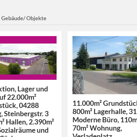
:
Gebäude/ Objekte
tion, Lager und
uf 22.000m²
11.000m² Grundstüc
stück, 04288
800m² Lagerhalle, 3
, Steinbergstr. 3
Moderne Büro, 110m²
² Hallen, 2.390m²
70m² Wohnung,
Sozialräume und
Verladeplatz