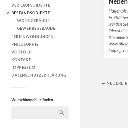
Neben
VERKAUFSOBJEKTE
Hallen bi
BESTANDSOBJEKTE
Freifläche
WOHNGEBÄUDE
werden Sie
GEWERBEGEBÄUDE
Dienstleis
Kleinelekt
FERIENWOHNUNGEN
www.allcle
PHILOSOPHIE
Leipzig, n
VORTEILE
KONTAKT
IMPRESSUM
DATENSCHUTZERKLÄRUNG
← NEUERE B
Wunschimmobilie finden