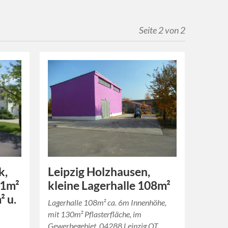
Seite 2 von 2
k,
Leipzig Holzhausen,
11m²
kleine Lagerhalle 108m²
 u.
Lagerhalle 108m² ca. 6m Innenhöhe,
mit 130m² Pflasterfläche, im
Gewerbegebiet, 04288 Leipzig OT