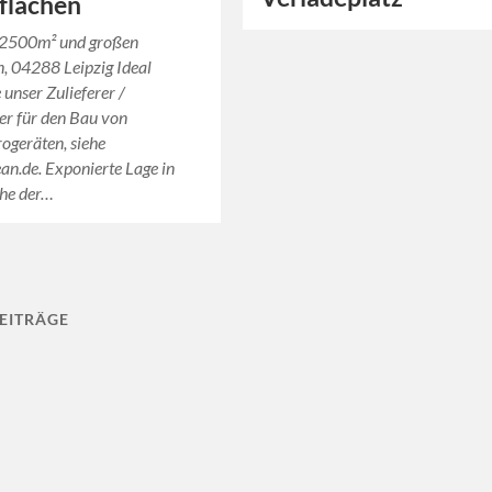
flächen
s 2500m² und großen
n, 04288 Leipzig Ideal
 unser Zulieferer /
ter für den Bau von
rogeräten, siehe
an.de. Exponierte Lage in
ahe der…
EITRÄGE